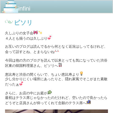
infini
ビソリ
久しぶりの女子会
４人とも揃うのは久しぶり
お互いのブログは読んでるから何となく近況はしってるけれど、
会って話すとね、とまらないね
今回は他の方のブログを読んで以来とっても気になっていた渋谷
区東の韓国料理屋さん、ビソリへ
恵比寿と渋谷の間くらいで、ちょい恵比寿より
少し分かりにくい場所にあったりと、隠れ家風でそこがまた素敵
だったぁ
さらに、お店の中にお庭が
最初はテラス席じゃなかったのだけれど、空いたので良かったら
どうぞと店員さんが仰ってくれて念願のテラス席へ