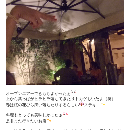
オープンエアーできもちよかったぁ
上から葉っぱがヒラヒラ落ちてきたりトカゲもいたよ（笑）
春は桜の花びら舞い落ちたりするらしい
ステキ～
料理もとっても美味しかったぁ
是非また行きたいお店