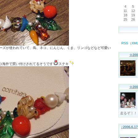
4
5
11
12
18
19
25
26
RSS（X
ビーズが使われていて、鳥、ネコ、にんじん、くま、リンゴなどなど可愛い
☆200
つ海外で買い付けされてるそうです
ステキ
☆200
走るぞ！！
♪2006.6.