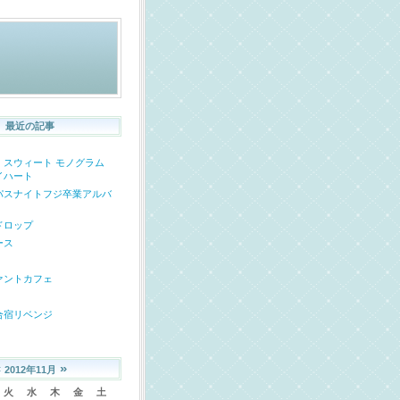
最近の記事
・スウィート モノグラム
イハート
パスナイトフジ卒業アルバ
ドロップ
ース
ァントカフェ
合宿リベンジ
«
»
2012年11月
火
水
木
金
土