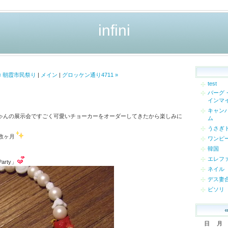
infini
« 朝霞市民祭り
|
メイン
|
グロッケン通り4711 »
test
バーグ
インマ
キャン
ゃんの展示会ですごく可愛いチョーカーをオーダーしてきたから楽しみに
ム
うさぎ
数ヶ月
ワンピ
韓国
エレフ
rty」
ネイル
デス妻
ビソリ
日
月