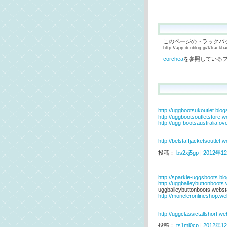
このページのトラックバッ
http://app.dcnblog.jp/t/track
corchea
を参照しているブ
http://uggbootsukoutlet.blo
http://uggbootsoutletstore.
http://ugg-bootsaustralia.o
http://belstaffjacketsoutlet
投稿：
bs2xj5gp
|
2012年12
http://sparkle-uggsboots.bl
http://uggbaileybuttonboots
uggbaileybuttonboots.webs
http://moncleronlineshop.
http://uggclassictallshort.w
投稿：
ts1mj0cp
|
2012年12