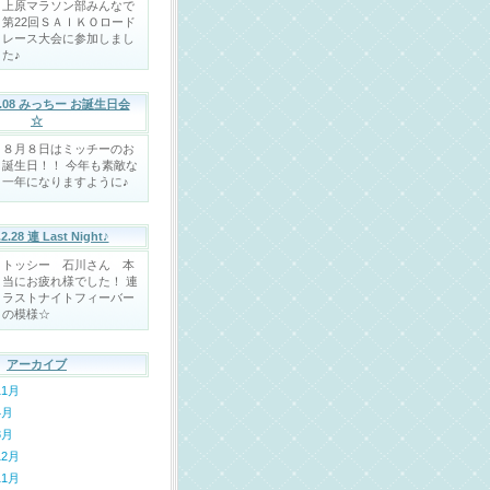
上原マラソン部みんなで
第22回ＳＡＩＫＯロード
レース大会に参加しまし
た♪
08.08 みっちー お誕生日会
☆
８月８日はミッチーのお
誕生日！！ 今年も素敵な
一年になりますように♪
.2.28 連 Last Night♪
トッシー 石川さん 本
当にお疲れ様でした！ 連
ラストナイトフィーバー
の模様☆
アーカイブ
11月
4月
3月
12月
11月