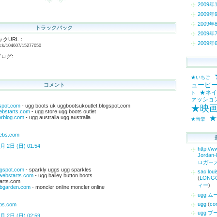
2009年
2009年
2009年
トラックバック
2009年
クURL：
2009年
back/104607/15277050
ログ:
★いちご
ューピ
コメント
★ネイ
ト
ァッショ
gspot.com
- ugg boots uk uggbootsukoutlet.blogspot.com
★映
webstarts.com
- ugg store ugg boots outlet
★
verblog.com
- ugg australia ugg australia
★音楽
.webs.com
月 2日 (日) 01:54
http://w
Jordan-
ロガー
ogspot.com
- sparkly uggs ugg sparkles
sac loui
.webstarts.com
- ugg bailey button boots
(
LON
tarts.com
ィー
)
webgarden.com
- moncler online moncler online
ugg 
ugg
(
co
ebs.com
ugg ブ
月 2日 (日) 02:59