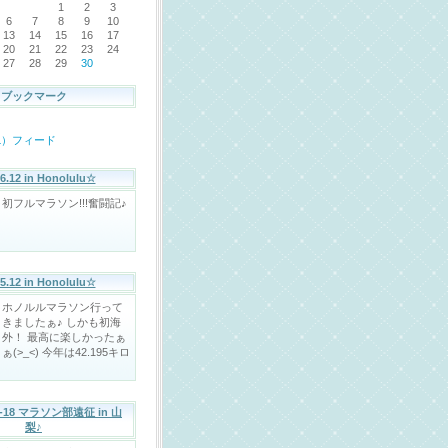
1
2
3
6
7
8
9
10
13
14
15
16
17
20
21
22
23
24
27
28
29
30
ブックマーク
ML）フィード
6.12 in Honolulu☆
初フルマラソン!!!奮闘記♪
5.12 in Honolulu☆
ホノルルマラソン行って
きましたぁ♪ しかも初海
外！ 最高に楽しかったぁ
ぁ(>_<) 今年は42.195キロ
17-18 マラソン部遠征 in 山
梨♪