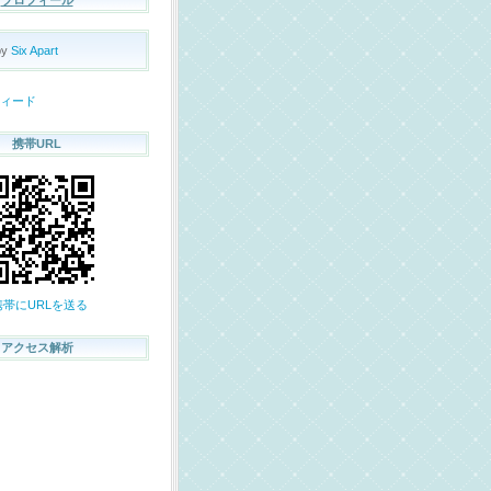
by
Six Apart
 フィード
携帯URL
携帯にURLを送る
アクセス解析