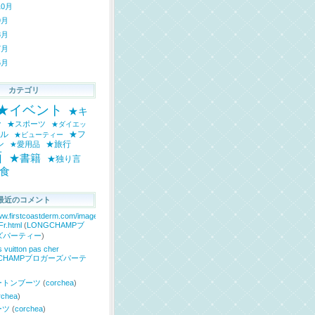
10月
9月
8月
7月
6月
カテゴリ
★イベント
★キ
ー
★スポーツ
★ダイエッ
ル
★フ
★ビューティー
ン
★旅行
★愛用品
画
★書籍
★独り言
食
最近のコメント
ww.firstcoastderm.com/images/Air-
Fr.html
(
LONGCHAMPブ
ズパーティー
)
s vuitton pas cher
GCHAMPブロガーズパーテ
ムートンブーツ
(
corchea
)
rchea
)
ーツ
(
corchea
)