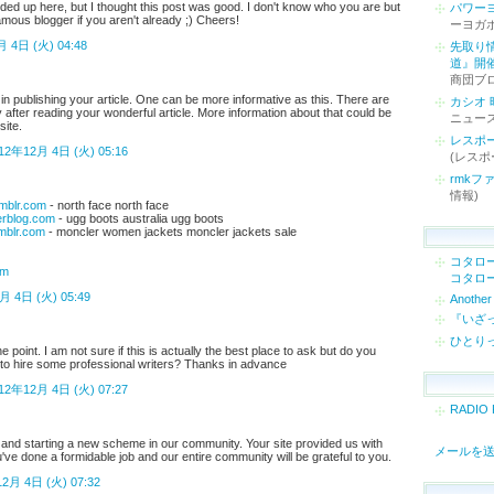
ded up here, but I thought this post was good. I don't know who you are but
パワー
famous blogger if you aren't already ;) Cheers!
ーヨガ
 4日 (火) 04:48
先取り
道』開
商団ブロ
ort in publishing your article. One can be more informative as this. There are
カシオ
after reading your wonderful article. More information about that could be
ニュー
site.
レスポー
12年12月 4日 (火) 05:16
(レスポ
rmkフ
情報)
umblr.com
- north face north face
verblog.com
- ugg boots australia ugg boots
umblr.com
- moncler women jackets moncler jackets sale
コタロ
om
コタロ
月 4日 (火) 05:49
Anothe
『いざ
ひとり
he point. I am not sure if this is actually the best place to ask but do you
to hire some professional writers? Thanks in advance
12年12月 4日 (火) 07:27
RADIO 
 and starting a new scheme in our community. Your site provided us with
メールを
u've done a formidable job and our entire community will be grateful to you.
2月 4日 (火) 07:32