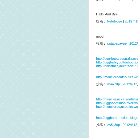
Hello. And Bye.
投稿：
Fefebioge
|
2012年1
good!
投稿：
sotapepaype
|
2012
http://ugg-bootsaustralia.o
http://uggbaileybuttonboots
http://northfacejacketsale.t
http://monclercoatsoutlet.w
投稿：
us4xj9tp
|
2012年12月
http://monclerjacketsoutlet
http://uggsbootsusa.overbl
http://monclercoatsoutlet.w
http://uggboots-outlets.blo
投稿：
zs5tj8op
|
2012年12月