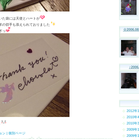
いた袋には天使とハートが
羊の切手も添えられておりました
☆2006.
ぎっ
♪2006
2012年
2010年
2010年
～
2009年
ョン
|
個別ページ
2009年