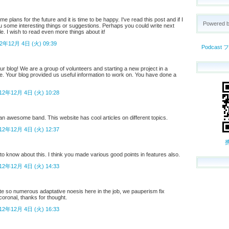
e plans for the future and it is time to be happy. I've read this post and if I
Powered 
ou some interesting things or suggestions. Perhaps you could write next
icle. I wish to read even more things about it!
2年12月 4日 (火) 09:39
Podcast
 your blog! We are a group of volunteers and starting a new project in a
. Your blog provided us useful information to work on. You have done a
12年12月 4日 (火) 10:28
 an awesome band. This website has cool articles on different topics.
12年12月 4日 (火) 12:37
to know about this. I think you made various good points in features also.
12年12月 4日 (火) 14:33
ate so numerous adaptative noesis here in the job, we pauperism fix
coronal, thanks for thought.
12年12月 4日 (火) 16:33