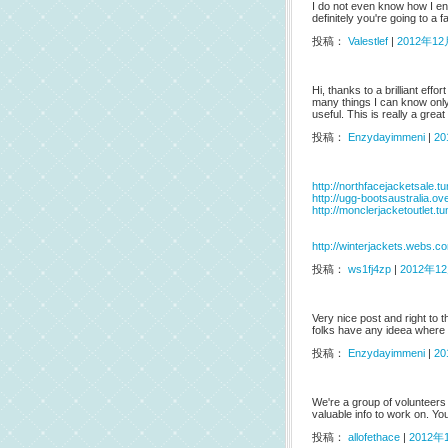
I do not even know how I en
definitely you're going to a 
投稿：
Valestlef
|
2012年12月
Hi, thanks to a brilliant eff
many things I can know only 
useful. This is really a great 
投稿：
Enzydayimmeni
|
20
http://northfacejacketsale.t
http://ugg-bootsaustralia.o
http://monclerjacketoutlet.t
http://winterjackets.webs.c
投稿：
ws1fj4zp
|
2012年12
Very nice post and right to t
folks have any ideea where 
投稿：
Enzydayimmeni
|
20
We're a group of volunteers
valuable info to work on. Yo
投稿：
allofethace
|
2012年1