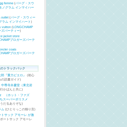
ugg femme
(
バーグ・スウ
モノグラム インマイハー
 outlet
(
バーグ・スウィー
グラム インマイハート
)
s vuitton
(
LONGCHAMP
ーズパーティー
)
ce jacket store
GCHAMPブロガーズパーテ
oncler coats
GCHAMPブロガーズパーテ
近のトラックバック
太郎『重力ピエロ』
(初心
めの読書ガイド)
」中尊寺弁慶堂（東北岩
旅行かばんと共に)
Fuzz （ホット・ファズ
たちスーパーポリスメ
(うだるありぞな)
ラム
(ひとりっこの独り言)
トサック アモーレ が激
スポートサック アモーレ