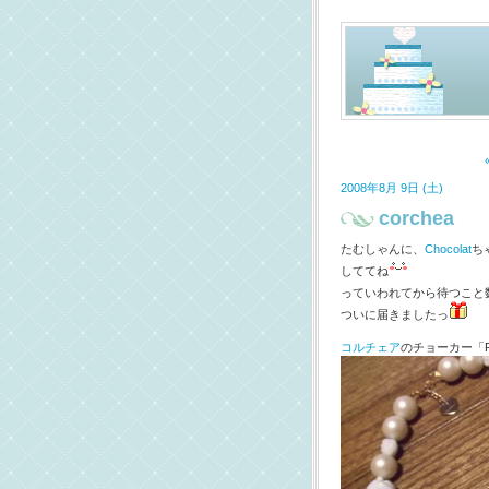
2008年8月 9日 (土)
corchea
たむしゃんに、
Chocolat
ち
しててね
っていわれてから待つこと
ついに届きましたっ
コルチェア
のチョーカー「Pa