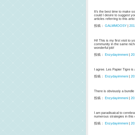
It's the best time to make som
could I desire to suggest y
articles referring to this art
投稿：
GALMMOOSY
|
201
Hi! This is my first visit to
community in the same niche
wonderful job!
投稿：
Enzydayimmeni
|
20
I agree. Les Papier Tigre is
投稿：
Enzydayimmeni
|
20
There is obviously a bundle 
投稿：
Enzydayimmeni
|
20
I am paradisaical to cerebr
numerous strategies in this 
投稿：
Enzydayimmeni
|
20