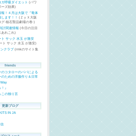
ヨガ呼吸ダイエット
(パワ
ポーズ効果)
情報！４月は大阪で『竜体
催します！！
(ＺｙＸ大阪
グ-核石聖品劇場の巻-)
 時計関連情報
(今日の注目
スあれこれ)
ト サック 水玉 が激安
ート サック 水玉 が激安)
ァンクラブ
(rmkのサイト集
friends
ーのコタローのパパによる
ーのための洋服作り＆日常
r Way
っ！』
っこの独り言
更新ブログ
KITS IN JA
送信
プロフィール