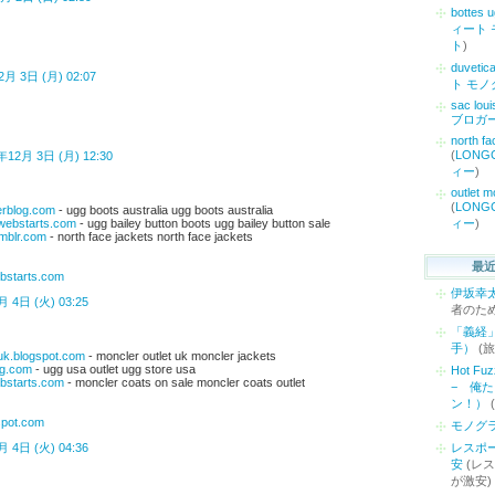
bottes 
ィート 
ト
)
duvetica
2月 3日 (月) 02:07
ト モノ
sac loui
ブロガ
north fa
(
LON
年12月 3日 (月) 12:30
ィー
)
outlet m
(
LON
verblog.com
- ugg boots australia ugg boots australia
ィー
)
.webstarts.com
- ugg bailey button boots ugg bailey button sale
umblr.com
- north face jackets north face jackets
最
ebstarts.com
伊坂幸
 4日 (火) 03:25
者のた
「義経
手）
(
suk.blogspot.com
- moncler outlet uk moncler jackets
og.com
- ugg usa outlet ugg store usa
Hot 
ebstarts.com
- moncler coats on sale moncler coats outlet
− 俺
ン！）
gspot.com
モノグ
レスポー
 4日 (火) 04:36
安
(レ
が激安)