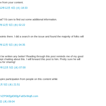
ce from your content.
12年12月 4日 (火) 18:33
t? I’d care to find out some additional information.
2年12月 5日 (水) 02:22
ints there. I did a search on the issue and found the majority of folks will
2年12月 5日 (水) 04:35
t be written any better! Reading through this post reminds me of my good
 chatting about this. I will forward this post to him. Pretty sure he will
 for sharing!
2年12月 5日 (水) 07:00
pire participation from people on this content while
月 5日 (水) 21:51
VZPSKEjpEi00jyFa83x9Ioji5.com
日 (木) 09:04