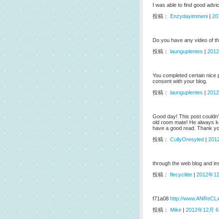
I was able to find good advi
投稿：
Enzydayimmeni
|
20
Do you have any video of tha
投稿：
launguplentes
|
201
You completed certain nice po
consent with your blog.
投稿：
launguplentes
|
201
Good day! This post couldn’
old room mate! He always kept
have a good read. Thank you
投稿：
CullyOresyled
|
201
through the web blog and ins
投稿：
flecyclitte
|
2012年12
f71a08
http://www.ANReCLx
投稿：
Mike
|
2012年12月 6